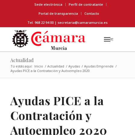
Sede electrónica
Perfil de contratante
Portal de transparencia
Contacto
Tel. 968 22 94 00 |
secretaria@camaramurcia.es
Actualidad
Tú estás aquí:
Inicio
/
Actualidad
/
Ayudas
/
Ayudas Emprende
/
Ayudas PICE a la Contratación y Autoempleo 2020
Ayudas PICE a la
Contratación y
Autoempleo 2020