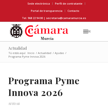
Sede electrónica
Perfil de contratante
Portal de transparencia
Contacto
Tel. 968 22 94 00 |
secretaria@camaramurcia.es
Actualidad
Tú estás aquí:
Inicio
/
Actualidad
/
Ayudas
/
Programa Pyme Innova 2026
Programa Pyme
Innova 2026
AYUDAS