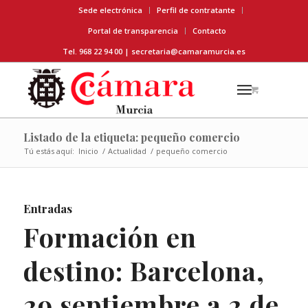
Sede electrónica
Perfil de contratante
Portal de transparencia
Contacto
Tel. 968 22 94 00 |
secretaria@camaramurcia.es
Listado de la etiqueta: pequeño comercio
Tú estás aquí:
Inicio
/
Actualidad
/
pequeño comercio
Entradas
Formación en
destino: Barcelona,
29 septiembre a 2 de