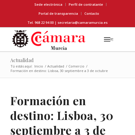
Sede electrónica
Perfil de contratante
Portal de transparencia
Contacto
Tel. 968 22 94 00 |
secretaria@camaramurcia.es
Actualidad
Tú estás aquí:
Inicio
/
Actualidad
/
Comercio
/
Formación en destino: Lisboa, 30 septiembre a 3 de octubre
Formación en
destino: Lisboa, 30
septiembre a 3 de