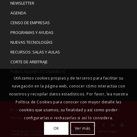
NEWSLETTER
AGENDA
CENSO DE EMPRESAS
PROGRAMAS Y AYUDAS
NUEVAS TECNOLOGÍAS
RECURSOS: SALAS Y AULAS
CORTE DE ARBITRAJE
PUBLICACIONES ECONÓMICAS
Utilizamos cookies propias y de terceros para facilitar su
navegación en la página web, conocer cómo interactúa con
nosotros y recopilar datos estadísticos. Por favor, lea nuestra
Política de Cookies para conocer con mayor detalle las
cookies que usamos, su finalidad y así como poder
© Cámara Oficial de Comercio, Industria, Servicios y Navegación de
configurarlas o rechazarlas si así lo considera.
Murcia
OK
Ver más
Términos y Condiciones
Política de Privacidad
Aviso Legal
Política de cookies
Canal de denuncias