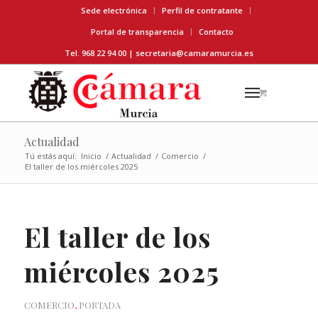
Sede electrónica
Perfil de contratante
Portal de transparencia
Contacto
Tel. 968 22 94 00 |
secretaria@camaramurcia.es
Actualidad
Tú estás aquí:
Inicio
/
Actualidad
/
Comercio
/
El taller de los miércoles 2025
El taller de los
miércoles 2025
COMERCIO
,
PORTADA