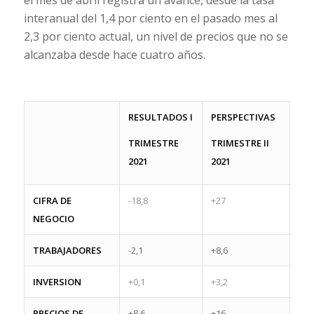
el mes de abril registra un avance, desde la tasa
interanual del 1,4 por ciento en el pasado mes al
2,3 por ciento actual, un nivel de precios que no se
alcanzaba desde hace cuatro años.
RESULTADOS I
PERSPECTIVAS
TRIMESTRE
TRIMESTRE II
2021
2021
CIFRA DE
-18,8
+27
NEGOCIO
TRABAJADORES
-2,1
+8,6
INVERSION
+0,1
+3,2
PRECIOS DE
+8,6
+16