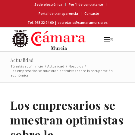
Sede electrónica
Perfil de contratante
Portal de transparencia
Contacto
Tel. 968 22 94 00 |
secretaria@camaramurcia.es
Actualidad
Tú estás aquí:
Inicio
/
Actualidad
/
Nosotros
/
Los empresarios se muestran optimistas sobre la recuperación
económica...
Los empresarios se
muestran optimistas
sobre la