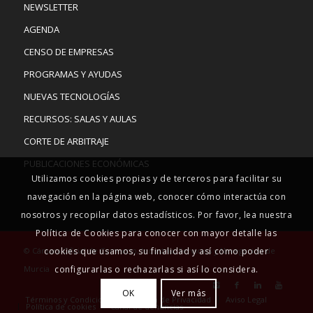
NEWSLETTER
AGENDA
CENSO DE EMPRESAS
PROGRAMAS Y AYUDAS
NUEVAS TECNOLOGÍAS
RECURSOS: SALAS Y AULAS
CORTE DE ARBITRAJE
PUBLICACIONES ECONÓMICAS
Utilizamos cookies propias y de terceros para facilitar su
navegación en la página web, conocer cómo interactúa con
nosotros y recopilar datos estadísticos. Por favor, lea nuestra
Política de Cookies para conocer con mayor detalle las
© Cámara Oficial de Comercio, Industria, Servicios y Navegación de
cookies que usamos, su finalidad y así como poder
Murcia
configurarlas o rechazarlas si así lo considera.
OK
Ver más
Términos y Condiciones
Política de Privacidad
Aviso Legal
Política de cookies
Canal de denuncias