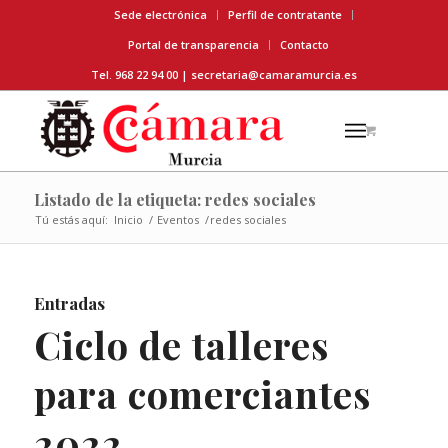
Sede electrónica
Perfil de contratante
Portal de transparencia
Contacto
Tel. 968 22 94 00 |
secretaria@camaramurcia.es
Listado de la etiqueta: redes sociales
Tú estás aquí:
Inicio
/
Eventos
/
redes sociales
Entradas
Ciclo de talleres
para comerciantes
2022