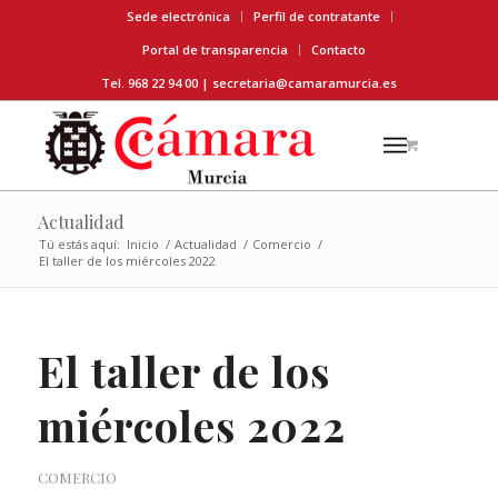
Sede electrónica
Perfil de contratante
Portal de transparencia
Contacto
Tel. 968 22 94 00 |
secretaria@camaramurcia.es
Actualidad
Tú estás aquí:
Inicio
/
Actualidad
/
Comercio
/
El taller de los miércoles 2022
El taller de los
miércoles 2022
COMERCIO