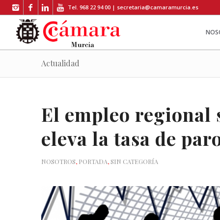
Tel. 968 22 94 00 |
secretaria@camaramurcia.es
NOS
Actualidad
El empleo regional 
eleva la tasa de par
NOSOTROS
,
PORTADA
,
SIN CATEGORÍA