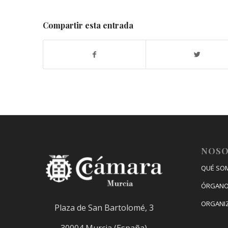
Compartir esta entrada
NOS
QUÉ SO
ÓRGANO
ORGANI
Plaza de San Bartolomé, 3
30004 Murcia (España)