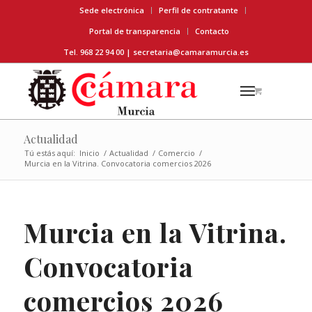
Sede electrónica
Perfil de contratante
Portal de transparencia
Contacto
Tel. 968 22 94 00 |
secretaria@camaramurcia.es
Actualidad
Tú estás aquí:
Inicio
/
Actualidad
/
Comercio
/
Murcia en la Vitrina. Convocatoria comercios 2026
Murcia en la Vitrina.
Convocatoria
comercios 2026