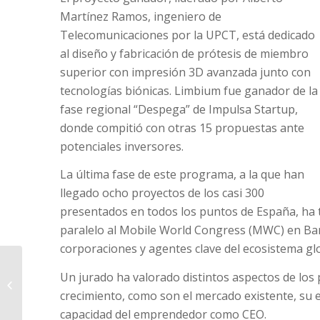
Martínez Ramos, ingeniero de
Telecomunicaciones por la UPCT, está dedicado
al diseño y fabricación de prótesis de miembro
superior con impresión 3D avanzada junto con
tecnologías biónicas. Limbium fue ganador de la
fase regional “Despega” de Impulsa Startup,
donde compitió con otras 15 propuestas ante
potenciales inversores.
La última fase de este programa, a la que han
llegado ocho proyectos de los casi 300
presentados en todos los puntos de España, ha t
paralelo al Mobile World Congress (MWC) en Bar
corporaciones y agentes clave del ecosistema glob
La Cámara asesoró a
Un jurado ha valorado distintos aspectos de los 
383 mujeres en sus
planes de
crecimiento, como son el mercado existente, su es
emprendimiento
capacidad del emprendedor como CEO.