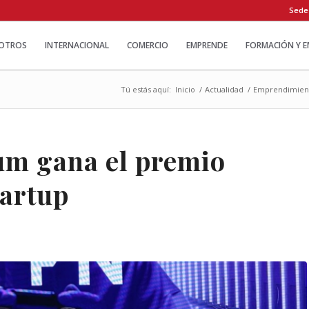
Sede
OTROS
INTERNACIONAL
COMERCIO
EMPRENDE
FORMACIÓN Y 
Tú estás aquí:
Inicio
/
Actualidad
/
Emprendimien
um gana el premio
tartup