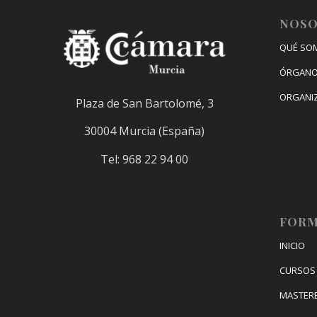
NOS
QUÉ SO
ÓRGANO
ORGANI
Plaza de San Bartolomé, 3
30004 Murcia (España)
Tel: 968 22 94 00
FORM
INICIO
CURSOS 
MASTER