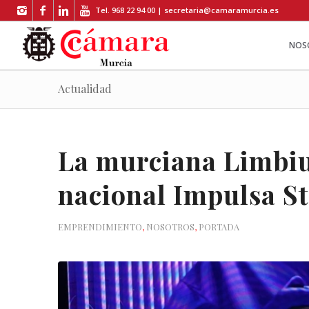
Tel. 968 22 94 00 |
secretaria@camaramurcia.es
NOS
Actualidad
La murciana Limbi
nacional Impulsa S
EMPRENDIMIENTO
,
NOSOTROS
,
PORTADA