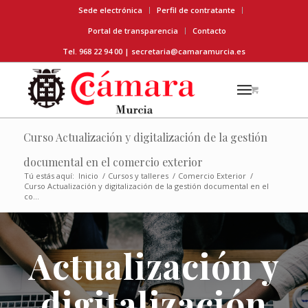
Sede electrónica
Perfil de contratante
Portal de transparencia
Contacto
Tel. 968 22 94 00 |
secretaria@camaramurcia.es
Curso Actualización y digitalización de la gestión
documental en el comercio exterior
Tú estás aquí:
Inicio
/
Cursos y talleres
/
Comercio Exterior
/
Curso Actualización y digitalización de la gestión documental en el
co...
Actualización y
digitalización