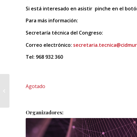
Si está interesado en asistir pinche en el botó
Para más información:
Secretaría técnica del Congreso:
Correo electrónico:
secretaria.tecnica@cidmur
Tel: 968 932 360
30,00
€
Taller 2: APRENDE LAS
Agotado
TÉCNICAS DE LOS
GRANDES
COPYWRITERS PARA
ESCRIBIR EMAILS...
Organizadores: