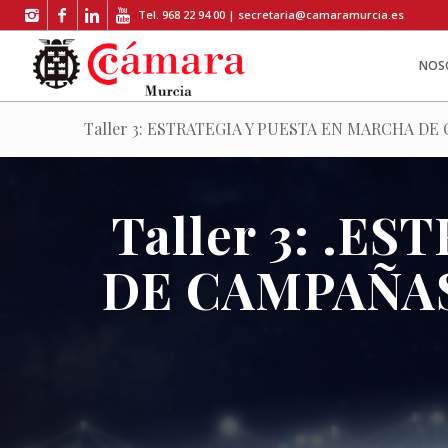
Tel. 968 22 94 00 |
secretaria@camaramurcia.es
NOS
Taller 3: ESTRATEGIA Y PUESTA EN MARCHA DE
Taller 3: .E
DE CAMPAÑAS