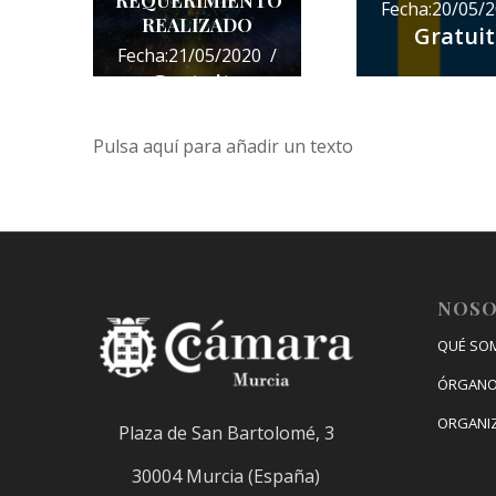
REQUERIMIENTO
Fecha:20/05/2
REALIZADO
Gratuit
Fecha:21/05/2020 /
Gratuito
Pulsa aquí para añadir un texto
NOS
QUÉ SO
ÓRGANO
ORGANI
Plaza de San Bartolomé, 3
30004 Murcia (España)