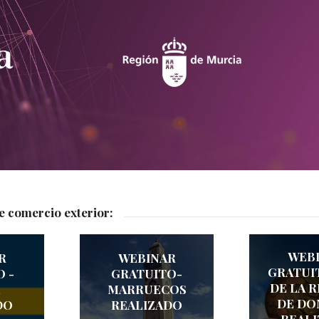
e comercio exterior:
WEB
R
WEBINAR
GRATUI
 -
GRATUITO-
DE LA 
MARRUECOS
DE DO
DO
REALIZADO