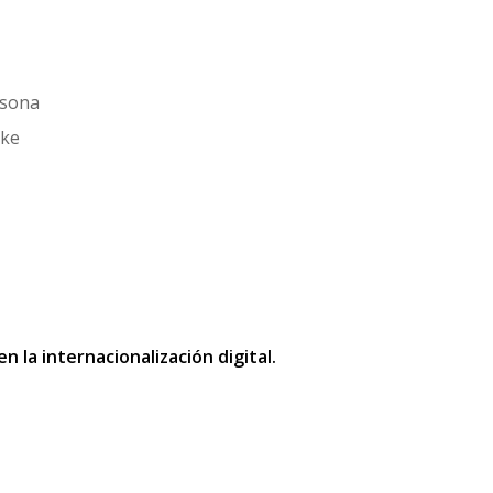
rsona
ike
la internacionalización digital.