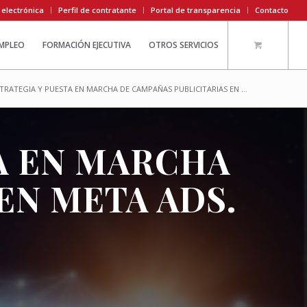
 electrónica
Perfil de contratante
Portal de transparencia
Contacto
EMPLEO
FORMACIÓN EJECUTIVA
OTROS SERVICIOS
ESTRATEGIA Y PUESTA EN MARCHA DE CAMPAÑAS PUBLICITARIAS EN ...
STA EN MARCHA
EN META ADS.