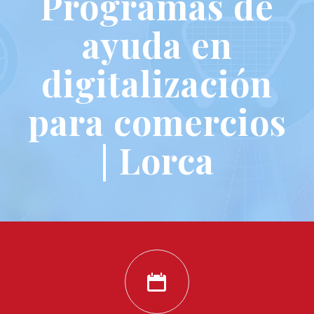
Programas de
ayuda en
digitalización
para comercios
| Lorca