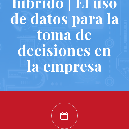
híbrido | El uso
de datos para la
toma de
decisiones en
la empresa