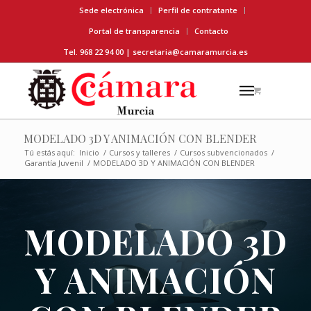
Sede electrónica
Perfil de contratante
Portal de transparencia
Contacto
Tel. 968 22 94 00 |
secretaria@camaramurcia.es
MODELADO 3D Y ANIMACIÓN CON BLENDER
Tú estás aquí:
Inicio
/
Cursos y talleres
/
Cursos subvencionados
/
Garantía Juvenil
/
MODELADO 3D Y ANIMACIÓN CON BLENDER
MODELADO 3D
Y ANIMACIÓN