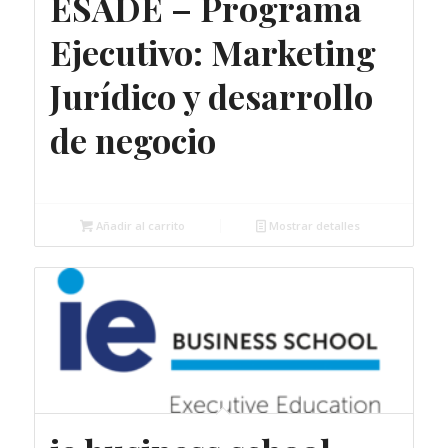
ESADE – Programa
cupones
de
Ejecutivo: Marketing
forma
Jurídico y desarrollo
ascendente
de negocio
2.500,00
€
Añadir al carrito
Mostrar detalles