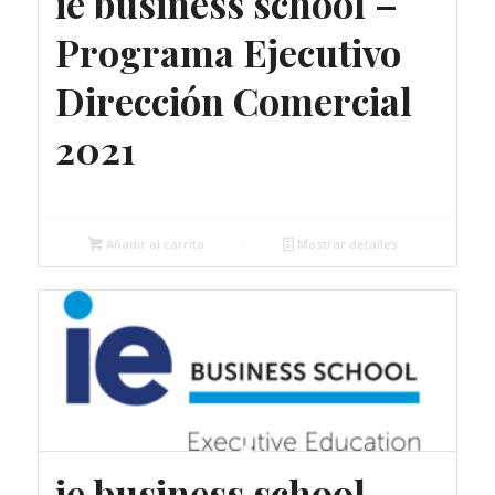
ie business school –
Programa Ejecutivo
Dirección Comercial
2021
3.950,00
€
Añadir al carrito
Mostrar detalles
ie business school –