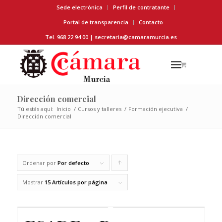
Sede electrónica
Perfil de contratante
Portal de transparencia
Contacto
Tel. 968 22 94 00 |
secretaria@camaramurcia.es
Dirección comercial
Tú estás aquí:
Inicio
/
Cursos y talleres
/
Formación ejecutiva
/
Dirección comercial
Ordenar por
Por defecto
Pulsa
para
Mostrar
15 Artículos por página
ordenar
los