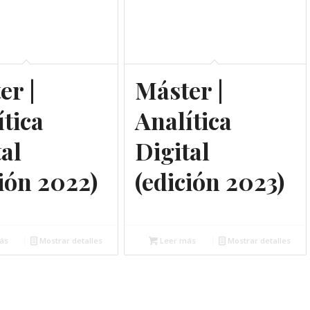
er |
Máster |
ítica
Analítica
tal
Digital
ción 2022)
(edición 2023)
o
Gratuito
ás
Mostrar detalles
Leer más
Mostrar detalles