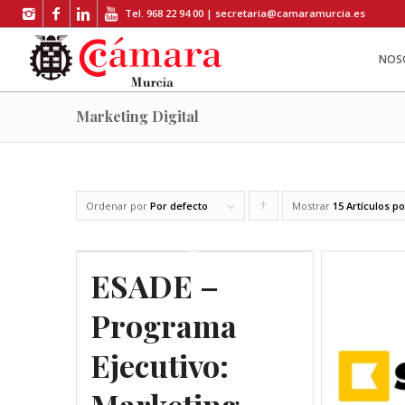
Tel. 968 22 94 00 |
secretaria@camaramurcia.es
NOS
Marketing Digital
Ordenar por
Por defecto
Mostrar
Pulsa
15 Artículos p
para
ordenar
ESADE –
los
Programa
cupones
de
Ejecutivo:
forma
ascendente