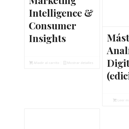
Marketing
Intelligence &
Consumer
Mást
Insights
Anal
2.500,00
€
Digi
Añadir al carrito
Mostrar detalles
(edi
Gratuit
Leer m