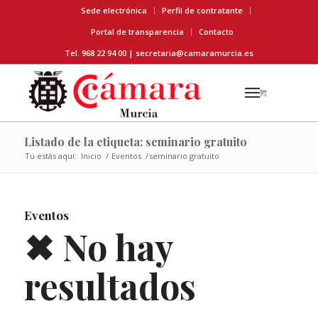
Sede electrónica
Perfil de contratante
Portal de transparencia
Contacto
Tel. 968 22 94 00 |
secretaria@camaramurcia.es
Listado de la etiqueta: seminario gratuito
Tú estás aquí:
Inicio
/
Eventos
/
seminario gratuito
Eventos
✖ No hay
resultados