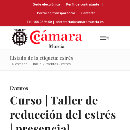
Sede electrónica
Perfil de contratante
Portal de transparencia
Contacto
Tel. 968 22 94 00 |
secretaria@camaramurcia.es
Listado de la etiqueta: estrés
Tú estás aquí:
Inicio
/
Eventos
/
estrés
Eventos
Curso | Taller de
reducción del estrés
| presencial