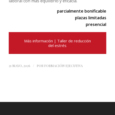
laboral con más equilibrio y eficacia.
parcialmente bonificable
plazas limitadas
presencial
Más información | Taller de reducción
del estrés
/
21 MAYO, 2026
POR
FORMACIÓN EJECUTIVA