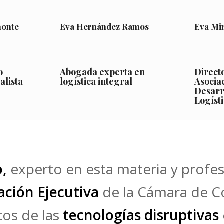
monte
Eva Hernández Ramos
Eva Mir
o
Abogada experta en
Direct
alista
logística integral
Asocia
Desarr
Logíst
,
experto en esta materia y profes
ción Ejecutiva
de la Cámara de C
tos de las
tecnologías disruptivas