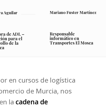
Mariano Fuster Martínez
a Aguilar
Responsable
ora de ADL –
informático en
ción para el
Transportes El Mosca
ollo de la
ica
or en cursos de logística
omercio de Murcia, nos
en la
cadena de