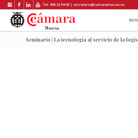
Tel. 968 22 94 00 |
secretaria@camaramurcia.es
NOS
Seminario | La tecnología al servicio de la logí