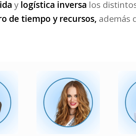
lida
y
logística inversa
los distinto
ro de tiempo y recursos,
además d