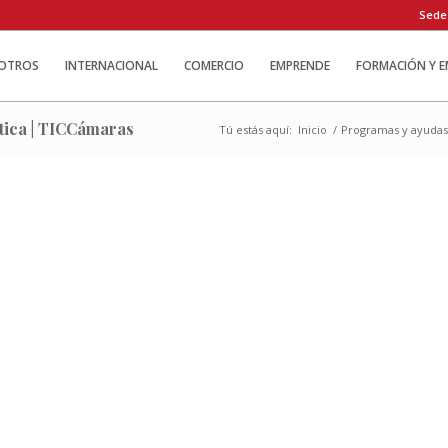
Sede
OTROS
INTERNACIONAL
COMERCIO
EMPRENDE
FORMACIÓN Y 
stica | TICCámaras
Tú estás aquí:
Inicio
/
Programas y ayuda