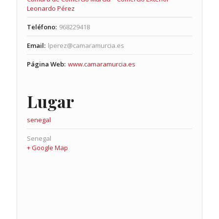
Leonardo Pérez
Teléfono:
968229418
Email:
lperez@camaramurcia.es
Página Web:
www.camaramurcia.es
Lugar
senegal
Senegal
+ Google Map