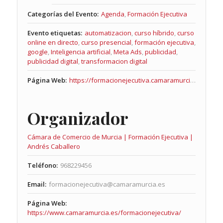
Categorías del Evento:
Agenda
,
Formación Ejecutiva
Evento etiquetas:
automatizacion
,
curso híbrido
,
curso
online en directo
,
curso presencial
,
formación ejecutiva
,
google
,
Inteligencia artificial
,
Meta Ads
,
publicidad
,
publicidad digital
,
transformacion digital
Página Web:
https://formacionejecutiva.camaramurcia.es/cursos/curso-inteligencia-artificial-publicidad-rrss-google-meta/
Organizador
Cámara de Comercio de Murcia | Formación Ejecutiva |
Andrés Caballero
Teléfono:
968229456
Email:
formacionejecutiva@camaramurcia.es
Página Web:
https://www.camaramurcia.es/formacionejecutiva/