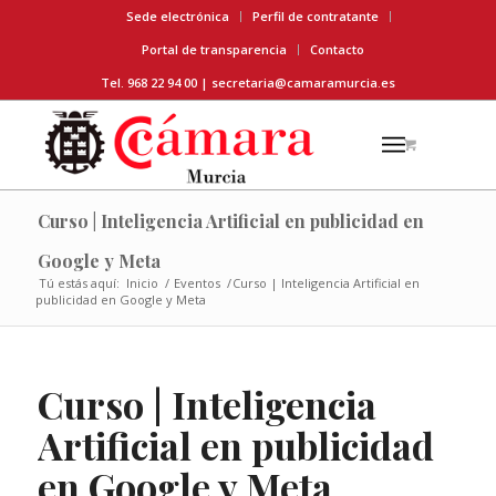
Sede electrónica
Perfil de contratante
Portal de transparencia
Contacto
Tel. 968 22 94 00 |
secretaria@camaramurcia.es
Curso | Inteligencia Artificial en publicidad en
Google y Meta
Tú estás aquí:
Inicio
/
Eventos
/
Curso | Inteligencia Artificial en
publicidad en Google y Meta
Curso | Inteligencia
Artificial en publicidad
en Google y Meta