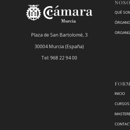
Murcia junto con
NOS
por ENAE Business
QUÉ SO
School y
ÓRGANO
parcialmente
bonificable a través
ORGANI
Plaza de San Bartolomé, 3
de FUNDAE
Gratuito
30004 Murcia (España)
Tel: 968 22 94 00
FORM
INICIO
CURSOS 
MASTER
CONTAC