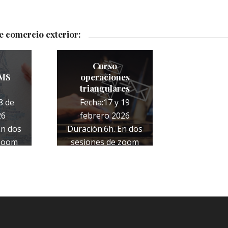
e comercio exterior:
Curso
MS
operaciones
triangulares
8 de
Fecha:17 y 19
26
febrero 2026
En dos
Duración:6h. En dos
 zoom
sesiones de zoom
€
COMPLETO
130,00
€