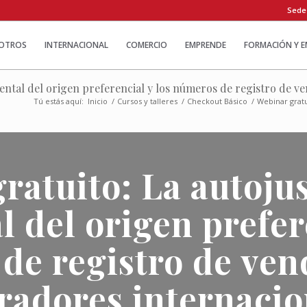
Sede
OTROS
INTERNACIONAL
COMERCIO
EMPRENDE
FORMACIÓN Y 
mental del origen preferencial y los números de registro de 
Tú estás aquí:
Inicio
/
Cursos y talleres
/
Checkout Básico
/
Webinar gratu
ratuito: La autojus
 del origen prefere
de registro de ven
adores internacio