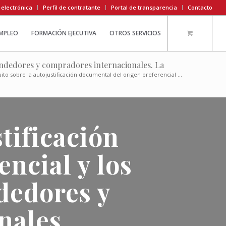
 electrónica
Perfil de contratante
Portal de transparencia
Contacto
EMPLEO
FORMACIÓN EJECUTIVA
OTROS SERVICIOS
vendedores y compradores internacionales. La
ito sobre la autojustificación documental del origen preferencial ...
tificación
ncial y los
dedores y
nales.