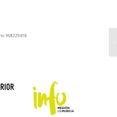
M
no 968229418