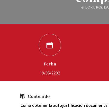
el EORI, ROi, EA
Fecha
19/05/2202
Contenido
Cómo obtener la autojustificación documental 