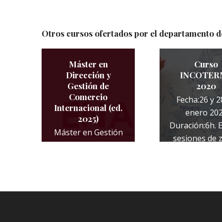
Otros cursos ofertados por el departamento d
Máster en
Curso
Dirección y
INCOTER
Gestión de
2020
Comercio
Fecha:26 y 2
Internacional (ed.
enero 20
2025)
Duración:6h. 
Máster en Gestión
sesiones de
y Dirección de
130,00
Comercio
Internacional,
organizado por la
Cámara de
Comercio de