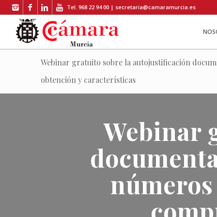
Tel. 968 22 94 00 |
secretaria@camaramurcia.es
NOS
Webinar gratuito sobre la autojustificación docu
obtención y características
Webinar g
documental
números 
compr