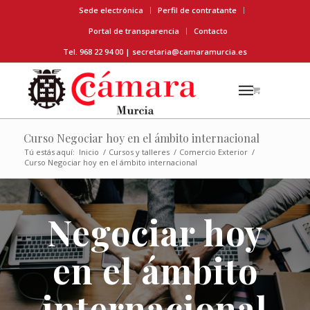
Sede electrónica
Perfil de contratante
Portal de transparencia
Contacto
Tel. 968 22 94 00 |
secretaria@camaramurcia.es
Curso Negociar hoy en el ámbito internacional
Tú estás aquí:
Inicio
/
Cursos y talleres
/
Comercio Exterior
/
Curso Negociar hoy en el ámbito internacional
Negociar hoy
en el ámbito
internacional