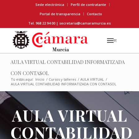
Sede electrónica
Perfil de contratante
Portal de transparencia
Contacto
Tel. 968 22 94 00 |
secretaria@camaramurcia.es
AULA VIRTUAL CONTABILIDAD INFORMATIZADA
CON CONTASOL
Tú estás aquí:
Inicio
/
Cursos y talleres
/
AULA VIRTUAL
/
AULA VIRTUAL CONTABILIDAD INFORMATIZADA CON CONTASOL
AULA VIRTUAL
CONTABILIDAD