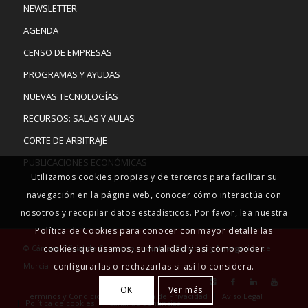
NEWSLETTER
AGENDA
CENSO DE EMPRESAS
PROGRAMAS Y AYUDAS
NUEVAS TECNOLOGÍAS
RECURSOS: SALAS Y AULAS
CORTE DE ARBITRAJE
PUBLICACIONES ECONÓMICAS
Utilizamos cookies propias y de terceros para facilitar su
navegación en la página web, conocer cómo interactúa con
nosotros y recopilar datos estadísticos. Por favor, lea nuestra
Política de Cookies para conocer con mayor detalle las
© Cámara Oficial de Comercio, Industria, Servicios y Navegación de
cookies que usamos, su finalidad y así como poder
Murcia
configurarlas o rechazarlas si así lo considera.
OK
Ver más
Términos y Condiciones
Política de Privacidad
Aviso Legal
Política de cookies
Canal de denuncias