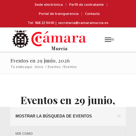
Sede electrónica
Perfil de contratante
Portal de transparencia
Contacto
Tel. 968 22 94 00 |
secretaria@camaramurcia.es
Eventos en 29 junio, 2026
Tú estás aquí:
Inicio
/
Eventos
/
Eventos
Eventos en 29 junio,
2026
Búsqueda
MOSTRAR LA BÚSQUEDA DE EVENTOS
y
navegació
Navegación
VER COMO