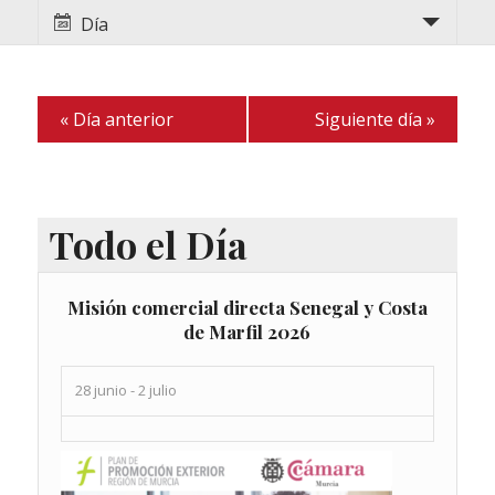
de
de
Día
vistas
de
vistas
Evento
de
«
Día anterior
Siguiente día
»
Eventos
Todo el Día
Misión comercial directa Senegal y Costa
de Marfil 2026
28 junio
-
2 julio