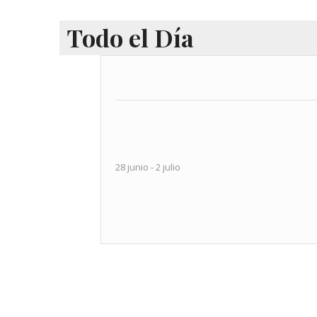
Eventos
Todo el Día
28 junio
-
2 julio