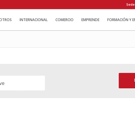
Sede
OTROS
INTERNACIONAL
COMERCIO
EMPRENDE
FORMACIÓN Y 
Eventos en 28 junio, 2026