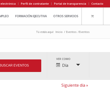
 electrónica
Perfil de contratante
Portal de transparencia
Contacto
EMPLEO
FORMACIÓN EJECUTIVA
OTROS SERVICIOS
Tú estás aquí:
Inicio
/
Eventos
/
Eventos
Navegación
VER COMO
de
Día
vistas
de
Evento
Siguiente día
»