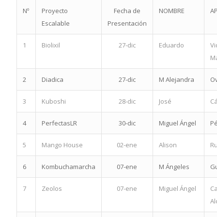
Nº
Proyecto
Fecha de
NOMBRE
AP
Escalable
Presentación
1
Biolixil
27-dic
Eduardo
Vi
M
2
Diadica
27-dic
M Alejandra
Ov
3
Kuboshi
28-dic
José
C
4
PerfectasLR
30-dic
Miguel Ángel
Pé
5
Mango House
02-ene
Alison
Ru
6
Kombuchamarcha
07-ene
M Ángeles
Gu
7
Zeolos
07-ene
Miguel Ángel
Ca
Al