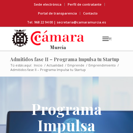
Sede electrónica
Perfil de contratante
Portal de transparencia
Contacto
Tel. 968 22 94 00 |
secretaria@camaramurcia.es
Admitidos fase II – Programa Impulsa tu Startup
Tú estás aquí:
Inicio
/
Actualidad
/
Emprende
/
Emprendimiento
/
Admitidos fase II – Programa Impulsa tu Startup
Programa
Impulsa