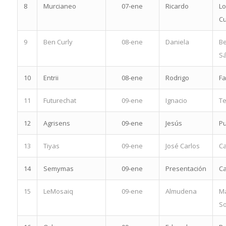
8
Murcianeo
07-ene
Ricardo
L
Cu
9
Ben Curly
08-ene
Daniela
B
S
10
Entrii
08-ene
Rodrigo
Fa
11
Futurechat
09-ene
Ignacio
T
12
Agrisens
09-ene
Jesús
Pu
13
Tiyas
09-ene
José Carlos
Ca
14
Semymas
09-ene
Presentación
C
15
LeMosaiq
09-ene
Almudena
Ma
So