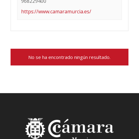
968229400
https://www.camaramurcia.es/
No se ha encontrado ningún resultado.