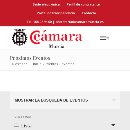
Sede electrónica
Perfil de contratante
Portal de transparencia
Contacto
Tel. 968 22 94 00 |
secretaria@camaramurcia.es
Próximos Eventos
Tú estás aquí:
Inicio
/
Eventos
/
Eventos
Próximos Eventos
Búsqueda
MOSTRAR LA BÚSQUEDA DE EVENTOS
y
navegació
Navegación
VER COMO
de
de
Lista
vistas