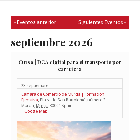
de
vistas
Evento
de
«
Eventos anterior
Siguientes Eventos
»
Eventos
septiembre 2026
Curso | DCA digital para el transporte por
carretera
23 septiembre
Cámara de Comercio de Murcia | Formación
Ejecutiva
,
Plaza de San Bartolomé, número 3
Murcia
,
Murcia
30004
Spain
+ Google Map