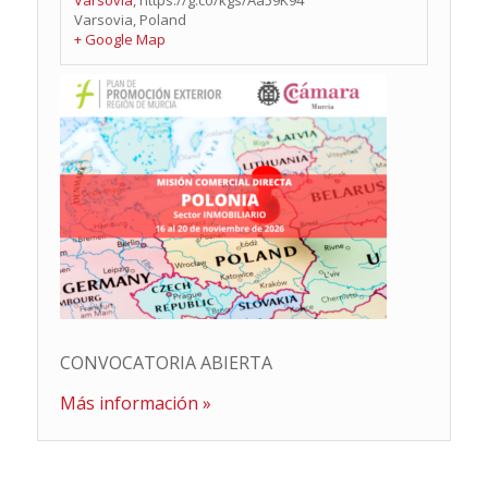
Varsovia
,
https://g.co/kgs/Aa59K94
Varsovia
,
Poland
+ Google Map
CONVOCATORIA ABIERTA
Más información »