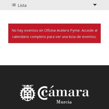
de
de
Lista
vistas
de
vistas
Evento
de
No hay eventos en Oficina Acelera Pyme. Accede al
Eventos
calendario completo para ver una lista de eventos.