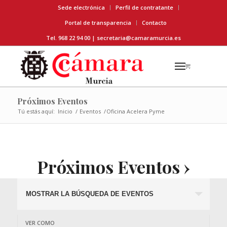
Sede electrónica
Perfil de contratante
Portal de transparencia
Contacto
Tel. 968 22 94 00 |
secretaria@camaramurcia.es
Próximos Eventos
Tú estás aquí:
Inicio
/
Eventos
/
Oficina Acelera Pyme
Próximos Eventos
›
Oficina Acelera Pyme
Búsqueda
MOSTRAR LA BÚSQUEDA DE EVENTOS
y
navegació
Navegación
VER COMO