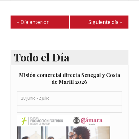
de
vistas
Evento
de
«
Día anterior
Siguiente día
»
Eventos
Todo el Día
Misión comercial directa Senegal y Costa
de Marfil 2026
28 junio
-
2 julio