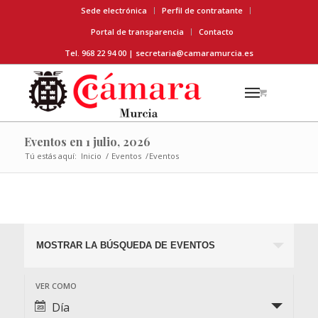
Sede electrónica
Perfil de contratante
Portal de transparencia
Contacto
Tel. 968 22 94 00 |
secretaria@camaramurcia.es
Eventos en 1 julio, 2026
Tú estás aquí:
Inicio
/
Eventos
/
Eventos
Eventos en 1 julio, 2026
Búsqueda
MOSTRAR LA BÚSQUEDA DE EVENTOS
y
navegació
Navegación
VER COMO
de
de
Día
vistas