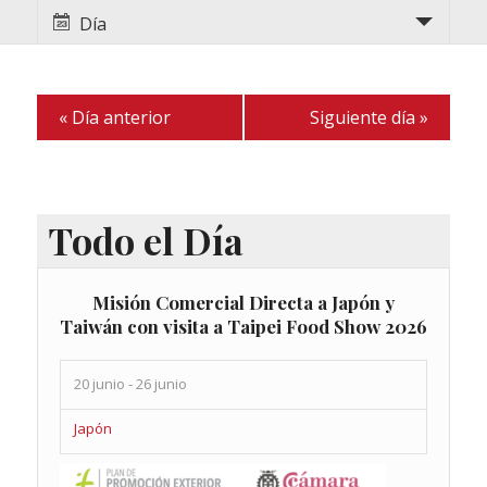
de
de
Día
vistas
de
vistas
Evento
de
«
Día anterior
Siguiente día
»
Eventos
Todo el Día
Misión Comercial Directa a Japón y
Taiwán con visita a Taipei Food Show 2026
20 junio
-
26 junio
Japón