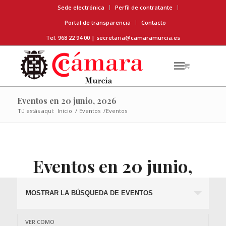
Sede electrónica
Perfil de contratante
Portal de transparencia
Contacto
Tel. 968 22 94 00 |
secretaria@camaramurcia.es
Eventos en 20 junio, 2026
Tú estás aquí:
Inicio
/
Eventos
/
Eventos
Eventos en 20 junio,
2026
Búsqueda
MOSTRAR LA BÚSQUEDA DE EVENTOS
y
navegació
Navegación
VER COMO