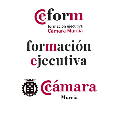
for
m
ación
e
jecutiva