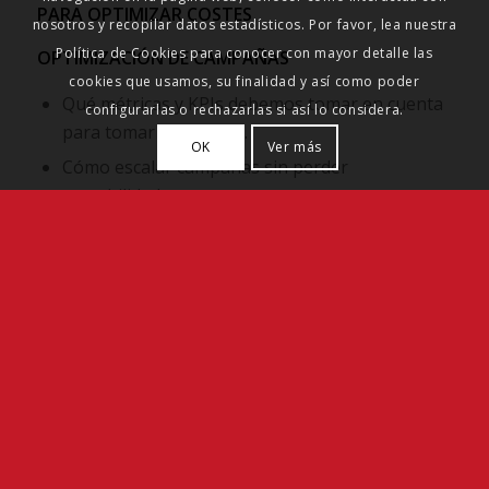
PARA OPTIMIZAR COSTES
nosotros y recopilar datos estadísticos. Por favor, lea nuestra
Política de Cookies para conocer con mayor detalle las
OPTIMIZACIÓN DE CAMPAÑAS
cookies que usamos, su finalidad y así como poder
Qué métricas y KPIs debemos tomar en cuenta
configurarlas o rechazarlas si así lo considera.
para tomar decisiones.
OK
Ver más
Cómo escalar campañas sin perder
rentabilidad.
INFORMES
Aprender a elaborar informes con los
resultados obtenidos tras finalizar las
campañas publicitarias.