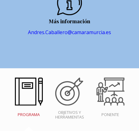
Más información
Andres.Caballero@camaramurcia.es
OBJETIVOS Y
PROGRAMA
PONENTE
HERRAMIENTAS