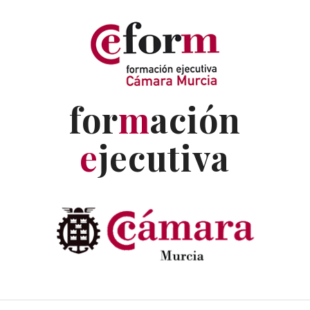
for
m
ación
e
jecutiva