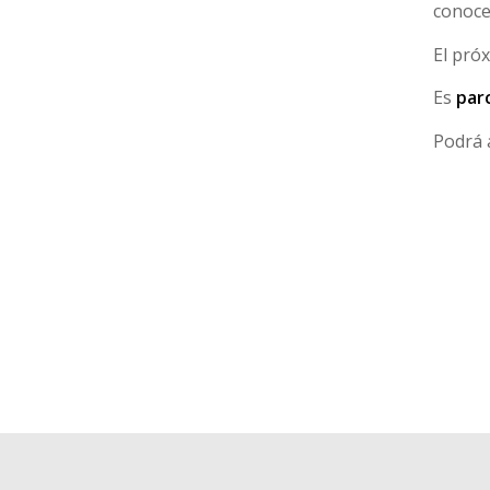
conoce
El pró
Es
par
Podrá 