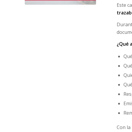
Este c
trazab
Duran
docume
¿Qué a
Qué
Qué
Qui
Qué
Res
Emi
Rem
Con la