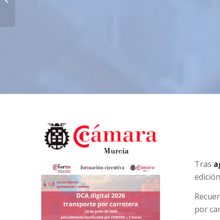
publicidad en Google y Meta
Tras
a
edición
Recuer
por ca