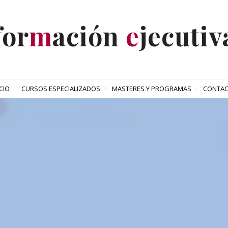
for
m
ación
e
jecutiv
ICIO
CURSOS ESPECIALIZADOS
MASTERES Y PROGRAMAS
CONTA