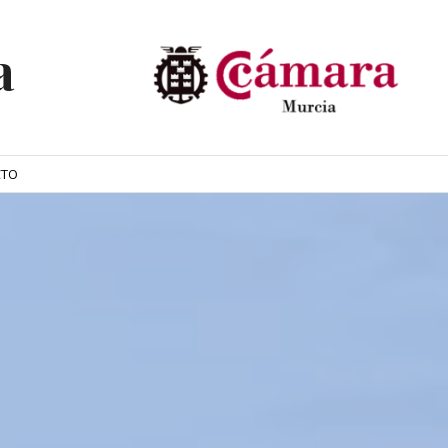
a
CTO