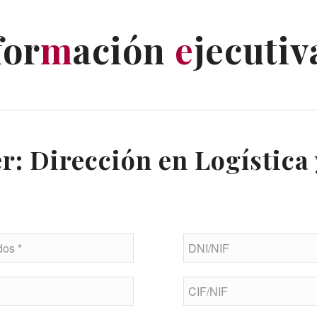
for
m
ación
e
jecutiv
r: Dirección en Logística