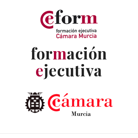
for
m
ación
e
jecutiva