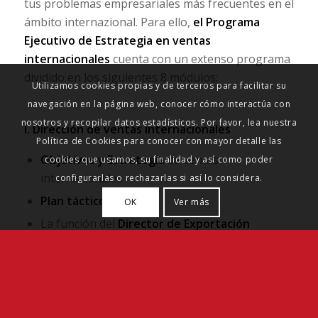
tus problemas empresariales más frecuentes en el
ámbito internazional. Para ello,
el Programa
Ejecutivo de Estrategia en ventas
internacionales
cuenta con un extenso programa
dividido en los siguientes 8 módulos:
Utilizamos cookies propias y de terceros para facilitar su
navegación en la página web, conocer cómo interactúa con
nosotros y recopilar datos estadísticos. Por favor, lea nuestra
I. Dirección
de ventas internacionales
Política de Cookies para conocer con mayor detalle las
Objetivos y Estrategia
de ventas
cookies que usamos, su finalidad y así como poder
internacionales
configurarlas o rechazarlas si así lo considera.
Plan táctico
de ventas
OK
Ver más
La función del
Director de Exportación
Gestión de contacto con
clientes
Control de
seguimiento y resultados
Casos de éxito y fracaso
de Estrategias
internacionales