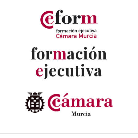
for
m
ación
e
jecutiva