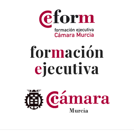
for
m
ación
e
jecutiva