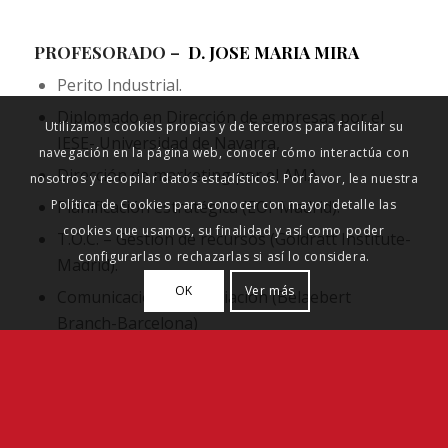
PROFESORADO –
D. JOSE MARIA MIRA
Perito Industrial.
Diplomado en Dirección de empresas por el
Utilizamos cookies propias y de terceros para facilitar su
IESE- Universidad de Navarra,
navegación en la página web, conocer cómo interactúa con
Dirección de marketing por el AMA.
nosotros y recopilar datos estadísticos. Por favor, lea nuestra
Política de Cookies para conocer con mayor detalle las
Planificación estratégica (EOI-Madrid).
cookies que usamos, su finalidad y así como poder
T.O.C. – Gestión de recursos (Goldratt Institute-
configurarlas o rechazarlas si así lo considera.
Madrid).
OK
Ver más
Comunicación y negociación (Belaebert
Branch-Barcelona)
Ejecutivo en empresas nacionales y
multinacionales en Madrid y Valencia.
Profesor de Logística en Universidad de
Valencia, Murcia, Las Palmas y Tenerife.