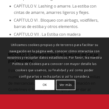
CAPÍTULO V. Lashing o amarre. La estiba con
cintas de amarre, amarres ligeros y flejes.
CAPÍTULO VI . Bloqueo con airbags, voidfillers,
barras de estiba y otros elementos.
CAPÍTULO VII . La Estiba con madera
Utilizamos cookies propias y de terceros para facilitar su
navegación en la página web, conocer cómo interactúa con
MODULO 3. Orientaciones de Sujeción de Carga
nosotros y recopilar datos estadísticos. Por favor, lea nuestra
por sectores
Política de Cookies para conocer con mayor detalle las
Este módulo está destinado a presentar
cookies que usamos, su finalidad y así como poder
numerosos casos prácticos en numerosas familias
configurarlas o rechazarlas si así lo considera.
de mercancías, para su posterior plasmación en
OK
Ver más
Guidelines o fichas de estiba que poder dar al
personal interno o subcontratado para cumplir la
Ley de PRL.