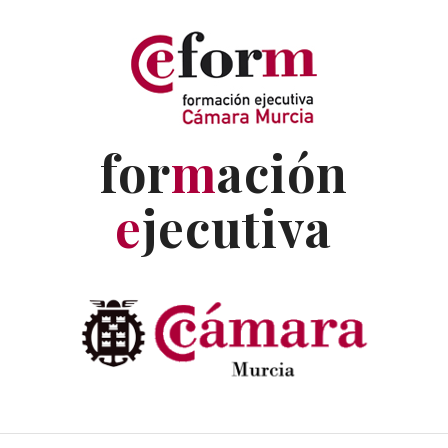
for
m
ación
e
jecutiva