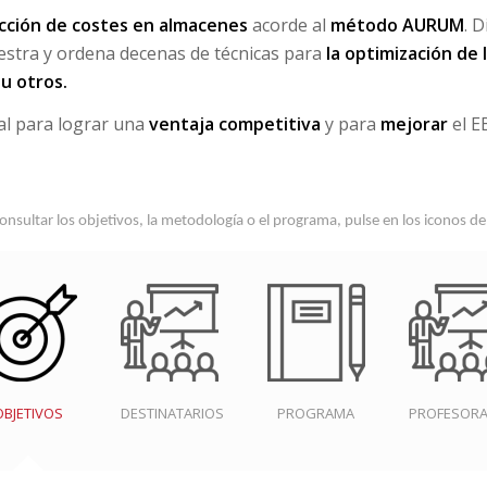
ucción de costes en almacenes
acorde al
método AURUM
. 
estra y ordena decenas de técnicas para
la optimización de 
 u otros.
l para lograr una
ventaja competitiva
y para
mejorar
el E
onsultar los objetivos, la metodología o el programa, pulse en los iconos d
OBJETIVOS
DESTINATARIOS
PROGRAMA
PROFESOR