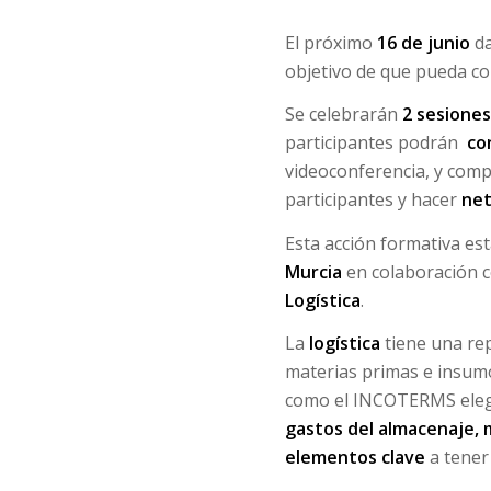
El próximo
16 de junio
da
objetivo de que pueda co
Se celebrarán
2 sesiones
participantes podrán
co
videoconferencia, y compa
participantes y hacer
net
Esta acción formativa es
Murcia
en colaboración c
Logística
.
La
logística
tiene una rep
materias primas e insumos
como el INCOTERMS elegid
gastos del almacenaje,
elementos clave
a tener