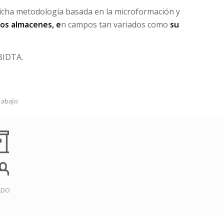
Dicha metodología basada en la microformación y
los almacenes, e
n campos tan variados como
su
BIDTA.
e abajo
ADO