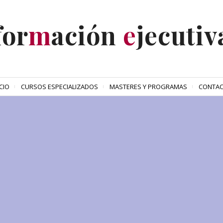
for
m
ación
e
jecutiv
ICIO
CURSOS ESPECIALIZADOS
MASTERES Y PROGRAMAS
CONTA