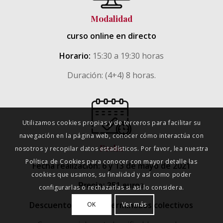
Modalidad
curso online en directo
Horario:
15:30 a 19:30 horas
Duración: (4+4) 8 horas.
Utilizamos cookies propias y de terceros para facilitar su
navegación en la página web, conocer cómo interactúa con
Fecha
nosotros y recopilar datos estadísticos. Por favor, lea nuestra
Política de Cookies para conocer con mayor detalle las
Fecha realización: 6 y 13 de mayo de 2021
cookies que usamos, su finalidad y así como poder
Precio: 351 euros
configurarlas o rechazarlas si así lo considera.
Descuentos para determinados colectivos
OK
Ver más