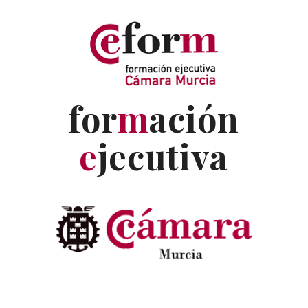
for
m
ación
e
jecutiva