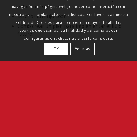
valor en su empresa
navegación en la página web, conocer cómo interactúa con
nosotros y recopilar datos estadísticos. Por favor, lea nuestra
Diseñar un flujo Lean
Política de Cookies para conocer con mayor detalle las
Cómo crear un plan para implementar el flujo
cookies que usamos, su finalidad y así como poder
futuro.
configurarlas o rechazarlas si así lo considera.
OK
Ver más