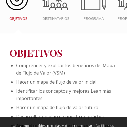
OBJETIVOS
DESTINATARIOS
PROGRAMA
PRO
OBJETIVOS
Comprender y explicar los beneficios del Mapa
de Flujo de Valor (VSM)
Hacer un mapa de flujo de valor inicial
Identificar los conceptos y mejoras Lean más
importantes
Hacer un mapa de flujo de valor futuro
Desarrollar un plan de puesta en práctica
Aprender a identificar donde se crea el flujo de
Utilizamos cookies propias y de terceros para facilitar su