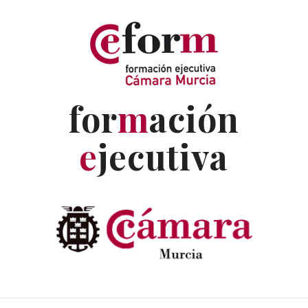
for
m
ación
e
jecutiva